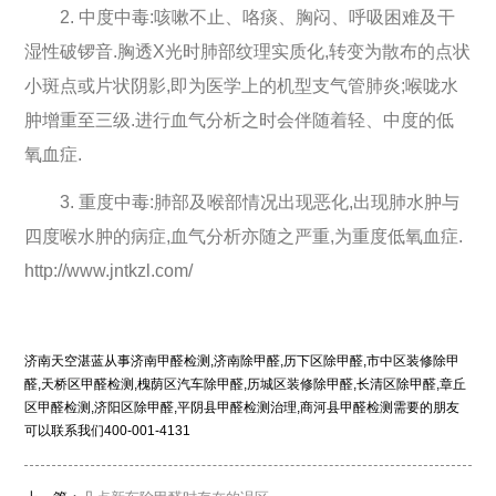
2. 中度中毒:咳嗽不止、咯痰、胸闷、呼吸困难及干
湿性破锣音.胸透X光时肺部纹理实质化,转变为散布的点状
小斑点或片状阴影,即为医学上的机型支气管肺炎;喉咙水
肿增重至三级.进行血气分析之时会伴随着轻、中度的低
氧血症.
3. 重度中毒:肺部及喉部情况出现恶化,出现肺水肿与
四度喉水肿的病症,血气分析亦随之严重,为重度低氧血症.
http://www.jntkzl.com/
济南天空湛蓝从事济南甲醛检测,济南除甲醛,历下区除甲醛,市中区装修除甲
醛,天桥区甲醛检测,槐荫区汽车除甲醛,历城区装修除甲醛,长清区除甲醛,章丘
区甲醛检测,济阳区除甲醛,平阴县甲醛检测治理,商河县甲醛检测需要的朋友
可以联系我们400-001-4131