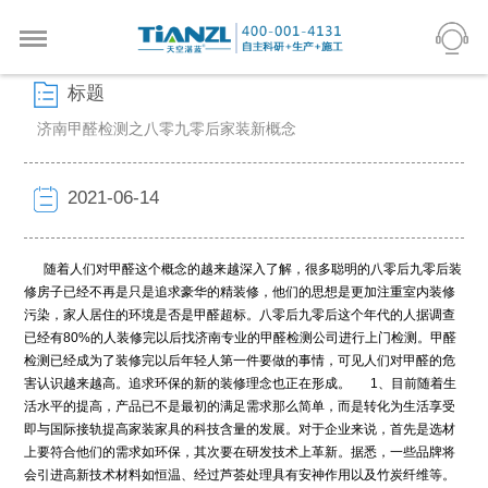
标题
济南甲醛检测之八零九零后家装新概念
2021-06-14
随着人们对甲醛这个概念的越来越深入了解，很多聪明的八零后九零后装
修房子已经不再是只是追求豪华的精装修，他们的思想是更加注重室内装修
污染，家人居住的环境是否是甲醛超标。八零后九零后这个年代的人据调查
已经有80%的人装修完以后找济南专业的甲醛检测公司进行上门检测。甲醛
检测已经成为了装修完以后年轻人第一件要做的事情，可见人们对甲醛的危
害认识越来越高。追求环保的新的装修理念也正在形成。 1、目前随着生
活水平的提高，产品已不是最初的满足需求那么简单，而是转化为生活享受
即与国际接轨提高家装家具的科技含量的发展。对于企业来说，首先是选材
上要符合他们的需求如环保，其次要在研发技术上革新。据悉，一些品牌将
会引进高新技术材料如恒温、经过芦荟处理具有安神作用以及竹炭纤维等。