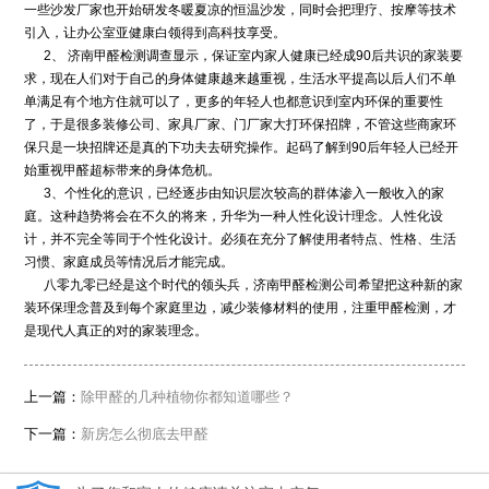
一些沙发厂家也开始研发冬暖夏凉的恒温沙发，同时会把理疗、按摩等技术
引入，让办公室亚健康白领得到高科技享受。
2、 济南甲醛检测调查显示，保证室内家人健康已经成90后共识的家装要
求，现在人们对于自己的身体健康越来越重视，生活水平提高以后人们不单
单满足有个地方住就可以了，更多的年轻人也都意识到室内环保的重要性
了，于是很多装修公司、家具厂家、门厂家大打环保招牌，不管这些商家环
保只是一块招牌还是真的下功夫去研究操作。起码了解到90后年轻人已经开
始重视甲醛超标带来的身体危机。
3、个性化的意识，已经逐步由知识层次较高的群体渗入一般收入的家
庭。这种趋势将会在不久的将来，升华为一种人性化设计理念。人性化设
计，并不完全等同于个性化设计。必须在充分了解使用者特点、性格、生活
习惯、家庭成员等情况后才能完成。
八零九零已经是这个时代的领头兵，济南甲醛检测公司希望把这种新的家
装环保理念普及到每个家庭里边，减少装修材料的使用，注重甲醛检测，才
是现代人真正的对的家装理念。
上一篇：
除甲醛的几种植物你都知道哪些？
下一篇：
新房怎么彻底去甲醛