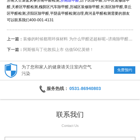
济南天空湛蓝从事济南甲醛检测,
济南
除甲醛
,历下区除甲醛,市中区装修除甲
醛,天桥区甲醛检测,槐荫区汽车除甲醛,历城区装修除甲醛,长清区除甲醛,章丘
区甲醛检测,济阳区除甲醛,平阴县甲醛检测治理,商河县甲醛检测需要的朋友
可以联系我们400-001-4131
上一篇：
装修的时候都用环保材料 为什么甲醛还超标呢--济南除甲醛公司
下一篇：
阿斯顿马丁伦敦拟上市 估值50亿英镑！
为了您和家人的健康请关注室内空气
免费预约
污染
服务热线：
0531-86940803
联系我们
Contact Us