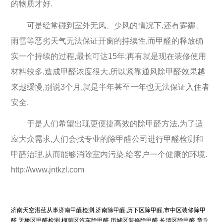
的物质才好.
可是经常碰到室外无风、少风的情况下,还有雾霾、
雨雪等恶劣天气无法保证开窗的持续性,而甲醛的释放确
实一个持续的过程,最长可达15年;再有就是现在装修使用
材料较多,造成甲醛浓度很大,所以紧靠通风除甲醛效果越
来越缓慢,别说3个月,就是半年甚至一年也无法保证入住者
安全.
于是人们希望出现更便捷高效的除甲醛方法,为了适
应大众需求,人们会找专业的除甲醛公司进行甲醛检测和
甲醛治理,从而能够消除室内污染,给客户一个健康的环境.
http://www.jntkzl.com
济南天空湛蓝从事济南甲醛检测,济南除甲醛,历下区除甲醛,市中区装修除甲
醛,天桥区甲醛检测,槐荫区汽车除甲醛,历城区装修除甲醛,长清区除甲醛,章丘