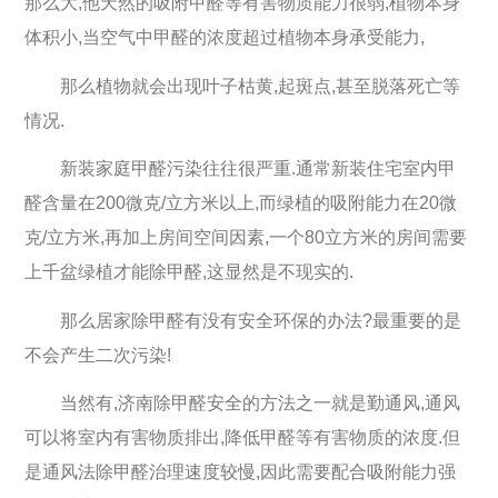
那么大,他天然的吸附甲醛等有害物质能力很弱,植物本身
体积小,当空气中甲醛的浓度超过植物本身承受能力,
那么植物就会出现叶子枯黄,起斑点,甚至脱落死亡等
情况.
新装家庭甲醛污染往往很严重.通常新装住宅室内甲
醛含量在200微克/立方米以上,而绿植的吸附能力在20微
克/立方米,再加上房间空间因素,一个80立方米的房间需要
上千盆绿植才能除甲醛,这显然是不现实的.
那么居家除甲醛有没有安全环保的办法?最重要的是
不会产生二次污染!
当然有,济南除甲醛安全的方法之一就是勤通风,通风
可以将室内有害物质排出,降低甲醛等有害物质的浓度.但
是通风法除甲醛治理速度较慢,因此需要配合吸附能力强